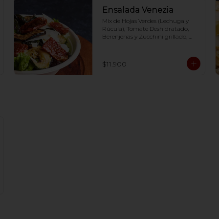
Ensalada Venezia
Mix de Hojas Verdes (Lechuga y 
Rúcula), Tomate Deshidratado, 
Berenjenas y Zucchini grillado, 
Grana Padano y un exquisito 
dressing  en base a Aceite de oliva, 
aceto balsámico, mostaza y miel.-
$11.900