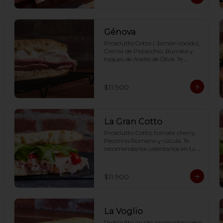
Génova
Prosciutto Cotto ( Jamón cocido), 
Crema de Pistacchio, Burrata y 
toques de Aceite de Oliva. Te 
recomendarlos calentarlos en tu 
horno 1 a 2  minutos (180 grados) 
para que tome la crocancia 
$11.900
óptima ;)
La Gran Cotto
Prosciutto Cotto, tomate cherry, 
Pecorino Romano y rúcula. Te 
recomendarlos calentarlos en tu 
horno 1 a 2  minutos (180 grados) 
para que tome la crocancia 
óptima ;)
$11.900
La Voglio
Prosciutto crudo; promodoro seco, 