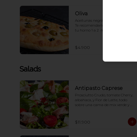
Oliva
Aceitunas negras, verdes y romero. 
Te recomendarlos calentarlos en 
tu horno 1 a 2  minutos (180 
grados) para que tome la 
crocancia óptima ;)
$4.900
Salads
Antipasto Caprese
Prosciutto Crudo, tomate Cherry, 
albahaca, y Fior de Latte, todo 
sobre una cama de mix verde y 
acompañado de dressing  en base 
a Aceite de oliva, aceto balsámico, 
mostaza y miel.-
$11.900