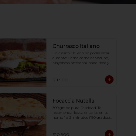
Churrasco Italiano
Un clásico Chileno no podía estar 
ausente: Tierna carne de vacuno, 
Mayonesa artesanal, palta Hass y 
Tomate. Te recomendarlos 
calentarlos en tu horno 1 a 2  
minutos (180 grados) para que 
$11.900
tome la crocancia óptima ;)
Focaccia Nutella
300 grs de pura Felicidad. Te 
recomendarlos calentarlos en tu 
horno 1 a 2  minutos (180 grados) 
para que tome la crocancia 
óptima ;)
$10.900