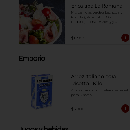
Ensalada La Romana
Mix de Hojas verdes( Lechuga y 
Rúcula ), Prosciutto , Grana 
Padano,  Tomate Cherry y un 
exquisito dressing  en base a Aceite 
de oliva, aceto balsámico, mostaza 
y miel.-
$11.900
Emporio
Arroz Italiano para
Risotto 1 Kilo
Arroz grano corto italiano especial 
para Risotto
$5.900
Jugos y bebidas