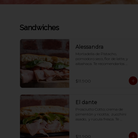
Sandwiches
Alessandra
Mortadella de Pistacho, 
pomodoro seco, fior de latte, y 
albahaca. Te recomendarlos 
calentarlos en tu horno 1 a 2  
minutos (180 grados) para que 
tome la crocancia óptima ;)
$11.900
El dante
Prosciutto Cotto; crema de 
pimentón y ricotta;  zucchini 
asado,  y rúcula fresca. Te 
recomendarlos calentarlos en tu 
horno 1 a 2  minutos (180 grados) 
para que tome la crocancia 
$11.900