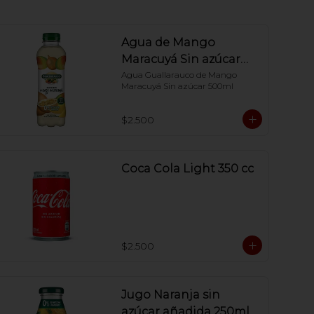
Agua de Mango
Maracuyá Sin azúcar
500ml
Agua Guallarauco de Mango 
Maracuyá Sin azúcar 500ml
$2.500
Coca Cola Light 350 cc
$2.500
Jugo Naranja sin
azúcar añadida 250ml