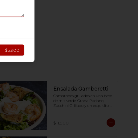
r
$5.900
Ensalada Gamberetti
Camarones grillados en una base 
de mix verde, Grana Padano,   
Zucchini Grillado y un exquisito 
dressing  en base a Aceite de oliva, 
aceto balsámico, mostaza y miel.-
$11.900