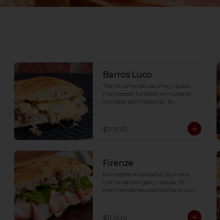
Barros Luco
Tierna carne de vacuno y queso 
mantecoso fundido, en nuestro 
increíble pan Focaccia. Te 
recomendarlos calentarlos en tu 
horno 1 a 2  minutos (180 grados) 
para que tome la crocancia 
$11.900
óptima ;)
Firenze
Mortadela al pistacho; Burrata, 
crema de hongos y rúcula. Te 
recomendarlos calentarlos en tu 
horno 1 a 2  minutos (180 grados) 
para que tome la crocancia 
óptima ;)
$11.900