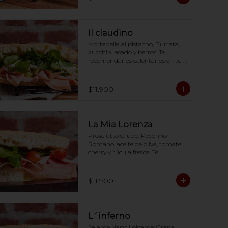
Il claudino
Mortadella al pistacho, Burrata, 
zucchini asado y berros. Te 
recomendarlos calentarlos en tu 
horno 1 a 2  minutos (180 grados) 
para que tome la crocancia 
óptima ;)
$11.900
La Mia Lorenza
Prosciutto Crudo; Pecorino 
Romano, aceite de oliva, tomate 
cherry y rúcula fresca. Te 
recomendarlos calentarlos en tu 
horno 1 a 2  minutos (180 grados) 
para que tome la crocancia 
$11.900
óptima ;)
L´inferno
Salame Napoli picante; Grana 