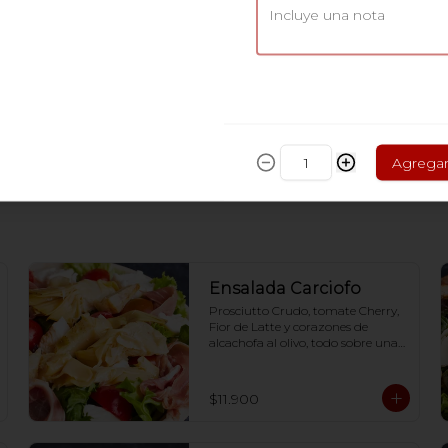
Pomodoro
Tomates Cherry, Romero. Te 
recomendarlos calentarlos en tu 
horno 1 a 2  minutos (180 grados) 
para que tome la crocancia 
óptima ;)
$4.900
Agrega
Ensalada Carciofo
Prosciutto Crudo, tomate Cherry, 
Fior de Latte y corazones de 
alcachofa al olivo, todo sobre una 
cama de mix verde y 
acompañado de dressing  en base 
a Aceite de oliva, aceto balsámico, 
$11.900
mostaza y miel.-