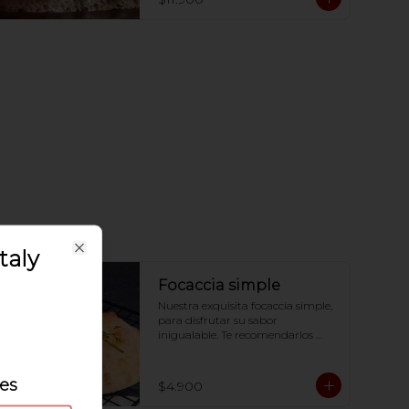
óptima ;)
taly
Close
Focaccia simple
Nuestra exquisita focaccia simple, 
para disfrutar su sabor 
inigualable. Te recomendarlos 
calentarlos en tu horno 1 a 2  
minutos (180 grados) para que 
tome la crocancia óptima ;)
les
$4.900