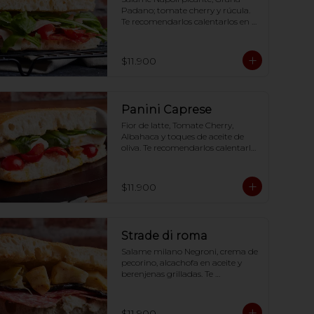
Padano; tomate cherry y rúcula. 
Te recomendarlos calentarlos en 
tu horno 1 a 2  minutos (180 
grados) para que tome la 
crocancia óptima ;)
$11.900
Panini Caprese
Fior de latte, Tomate Cherry, 
Albahaca y toques de aceite de 
oliva. Te recomendarlos calentarlos 
en tu horno 1 a 2  minutos (180 
grados) para que tome la 
crocancia óptima ;)
$11.900
Strade di roma
Salame milano Negroni, crema de 
pecorino, alcachofa en aceite y 
berenjenas grilladas. Te 
recomendarlos calentarlos en tu 
horno 1 a 2  minutos (180 grados) 
para que tome la crocancia 
$11.900