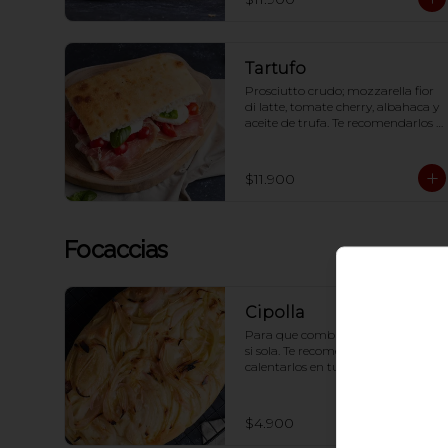
Tartufo
Prosciutto crudo; mozzarella fior 
di latte, tomate cherry, albahaca y 
aceite de trufa. Te recomendarlos 
calentarlos en tu horno 1 a 2  
minutos (180 grados) para que 
tome la crocancia óptima ;)
$11.900
Focaccias
Cipolla
Para que combinarla si habla por 
si sola. Te recomendarlos 
calentarlos en tu horno 1 a 2  
minutos (180 grados) para que 
tome la crocancia óptima ;)
$4.900