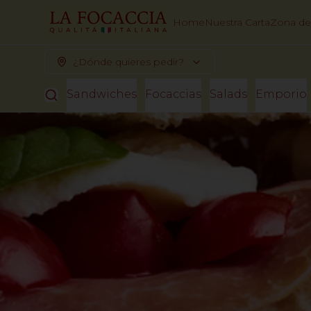
Home
Nuestra Carta
Zona de
¿Dónde quieres pedir?
Sandwiches
Focaccias
Salads
Emporio