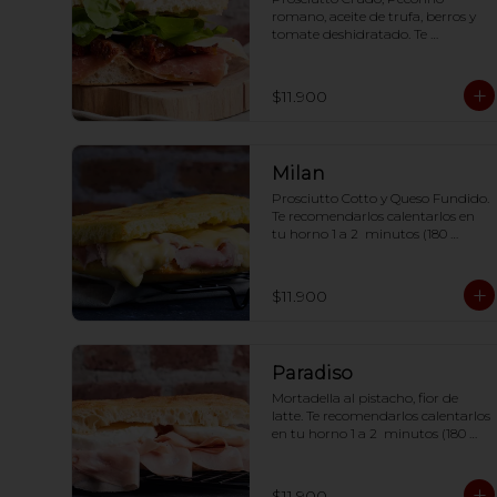
romano, aceite de trufa, berros y 
tomate deshidratado. Te 
recomendarlos calentarlos en tu 
horno 1 a 2  minutos (180 grados) 
para que tome la crocancia 
$11.900
óptima ;)
Milan
Prosciutto Cotto y Queso Fundido. 
Te recomendarlos calentarlos en 
tu horno 1 a 2  minutos (180 
grados) para que tome la 
crocancia óptima ;)
$11.900
Paradiso
Mortadella al pistacho, fior de 
latte. Te recomendarlos calentarlos 
en tu horno 1 a 2  minutos (180 
grados) para que tome la 
crocancia óptima ;)
$11.900