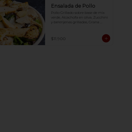
Ensalada de Pollo
Pollo Grillado sobre base de mix 
verde, Alcachofa en oliva, Zucchini 
y berenjenas grilladas, Grana 
Padano y un exquisito dressing  
en base a Aceite de oliva, aceto 
balsámico, mostaza y miel.-
$11.900