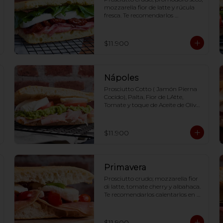
mozzarella fior de latte y rúcula 
fresca. Te recomendarlos 
calentarlos en tu horno 1 a 2  
minutos (180 grados) para que 
tome la crocancia óptima ;)
$11.900
Nápoles
Prosciutto Cotto ( Jamón Pierna 
Cocido), Palta, Fior de LAtte, 
Tomate y toque de Aceite de Oliva 
Casa Rinaldi. Te recomendarlos 
calentarlos en tu horno 1 a 2  
minutos (180 grados) para que 
$11.900
tome la crocancia óptima ;)
Primavera
Prosciutto crudo; mozzarella fior 
di latte, tomate cherry y albahaca. 
Te recomendarlos calentarlos en 
tu horno 1 a 2  minutos (180 
grados) para que tome la 
crocancia óptima ;)
$11.900