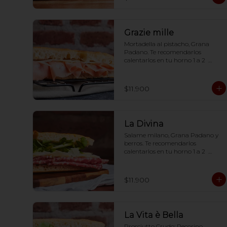
óptima ;)
Grazie mille
Mortadella al pistacho, Grana 
Padano. Te recomendarlos 
calentarlos en tu horno 1 a 2  
minutos (180 grados) para que 
tome la crocancia óptima ;)
$11.900
La Divina
Salame milano, Grana Padano y 
berros. Te recomendarlos 
calentarlos en tu horno 1 a 2  
minutos (180 grados) para que 
tome la crocancia óptima ;)
$11.900
La Vita è Bella
Prosciutto Crudo; Pecorino 