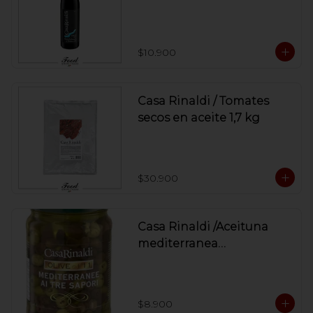
ml
$10.900
Casa Rinaldi / Tomates
secos en aceite 1,7 kg
$30.900
Casa Rinaldi /Aceituna
mediterranea
descarozada 3 sabores /
270 grs
$8.900