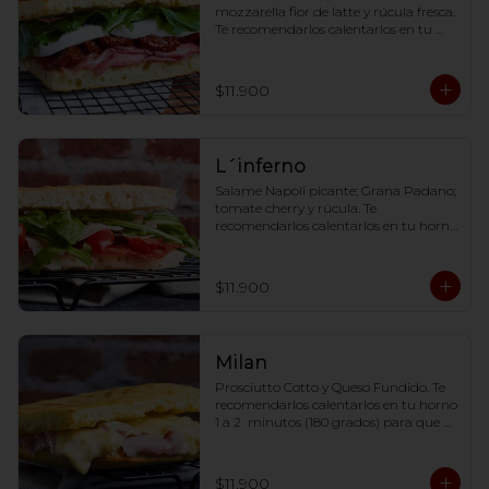
mozzarella fior de latte y rúcula fresca. 
Te recomendarlos calentarlos en tu 
horno 1 a 2  minutos (180 grados) para 
que tome la crocancia óptima ;)
$11.900
L´inferno
Salame Napoli picante; Grana Padano; 
tomate cherry y rúcula. Te 
recomendarlos calentarlos en tu horno 
1 a 2  minutos (180 grados) para que 
tome la crocancia óptima ;)
$11.900
Milan
Prosciutto Cotto y Queso Fundido. Te 
recomendarlos calentarlos en tu horno 
1 a 2  minutos (180 grados) para que 
tome la crocancia óptima ;)
$11.900