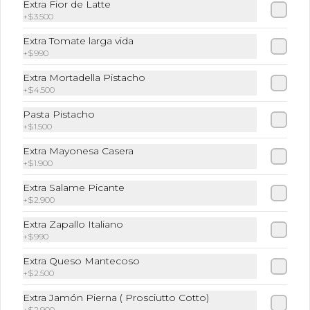
Extra Fior de Latte
+
$3.500
Extra Tomate larga vida
Tartufo
+
$990
Prosciutto crudo; mozzarella fior di 
latte, tomate cherry, albahaca y aceite 
Extra Mortadella Pistacho
de trufa. Te recomendarlos calentarlos 
+
$4.500
en tu horno 1 a 2  minutos (180 grados) 
para que tome la crocancia óptima ;)
Pasta Pistacho
$11.900
+
$1.500
Extra Mayonesa Casera
+
$1.900
Vegetariano
Extra Salame Picante
Berenjenas, zucchinis a la parrilla, 
tomate asado, Burrata, alcachofas en 
+
$2.900
aceite y albahaca. Te recomendarlos 
calentarlos en tu horno 1 a 2  minutos 
Extra Zapallo Italiano
(180 grados) para que tome la 
+
$990
crocancia óptima ;)
$11.900
Extra Queso Mantecoso
+
$2.500
Extra Jamón Pierna ( Prosciutto Cotto)
+
$2.900