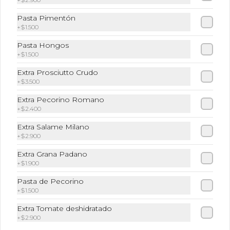
Pasta Pimentón
+
$1.500
Pasta Hongos
+
$1.500
Extra Prosciutto Crudo
+
$3.500
Conócenos
Extra Pecorino Romano
+
$2.400
Zona de despacho
Lunes a Viernes de 10:00 a 22:30 hrs Sábado y Domingo
Extra Salame Milano
de 12:00 a 22:30 hrs
+
$2.900
Términos y condiciones
Extra Grana Padano
+
$1.900
Política de privacidad
Pasta de Pecorino
Redes sociales
+
$1.500
Extra Tomate deshidratado
Instagram
+
$2.900
Facebook