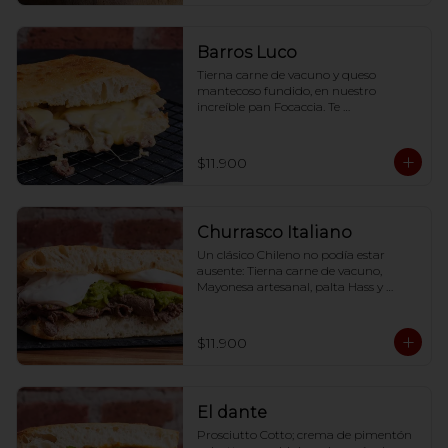
Barros Luco
Tierna carne de vacuno y queso 
mantecoso fundido, en nuestro 
increíble pan Focaccia. Te 
recomendarlos calentarlos en tu horno 
1 a 2  minutos (180 grados) para que 
tome la crocancia óptima ;)
$11.900
Churrasco Italiano
Un clásico Chileno no podía estar 
ausente: Tierna carne de vacuno, 
Mayonesa artesanal, palta Hass y 
Tomate. Te recomendarlos calentarlos 
en tu horno 1 a 2  minutos (180 grados) 
para que tome la crocancia óptima ;)
$11.900
El dante
Prosciutto Cotto; crema de pimentón 