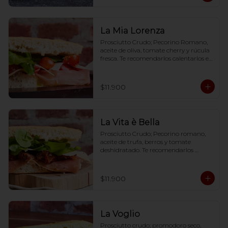
La Mia Lorenza
Prosciutto Crudo; Pecorino Romano, 
aceite de oliva, tomate cherry y rúcula 
fresca. Te recomendarlos calentarlos en 
tu horno 1 a 2  minutos (180 grados) 
para que tome la crocancia óptima ;)
$11.900
La Vita è Bella
Prosciutto Crudo; Pecorino romano, 
aceite de trufa, berros y tomate 
deshidratado. Te recomendarlos 
calentarlos en tu horno 1 a 2  minutos 
(180 grados) para que tome la 
crocancia óptima ;)
$11.900
La Voglio
Prosciutto crudo; promodoro seco, 