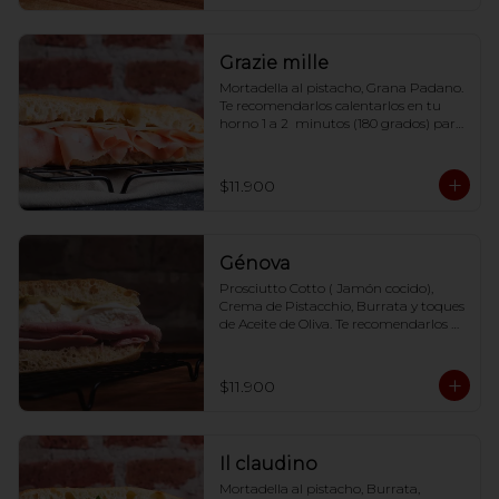
Grazie mille
Mortadella al pistacho, Grana Padano. 
Te recomendarlos calentarlos en tu 
horno 1 a 2  minutos (180 grados) para 
que tome la crocancia óptima ;)
$11.900
Génova
Prosciutto Cotto ( Jamón cocido), 
Crema de Pistacchio, Burrata y toques 
de Aceite de Oliva. Te recomendarlos 
calentarlos en tu horno 1 a 2  minutos 
(180 grados) para que tome la 
crocancia óptima ;)
$11.900
Il claudino
Mortadella al pistacho, Burrata, 