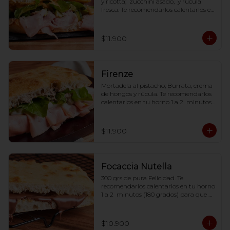
y ricotta;  zucchini asado,  y rúcula 
fresca. Te recomendarlos calentarlos en 
tu horno 1 a 2  minutos (180 grados) 
para que tome la crocancia óptima ;)
$11.900
Firenze
Mortadela al pistacho; Burrata, crema 
de hongos y rúcula. Te recomendarlos 
calentarlos en tu horno 1 a 2  minutos 
(180 grados) para que tome la 
crocancia óptima ;)
$11.900
Focaccia Nutella
300 grs de pura Felicidad. Te 
recomendarlos calentarlos en tu horno 
1 a 2  minutos (180 grados) para que 
tome la crocancia óptima ;)
$10.900