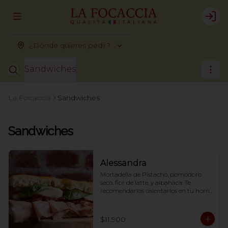
Abrir menu de navegación
Logi
¿Dónde quieres pedir?
Sandwiches
La Focaccia
Sandwiches
Sandwiches
Alessandra
Mortadella de Pistacho, pomodoro 
seco, fior de latte, y albahaca. Te 
recomendarlos calentarlos en tu horno 
1 a 2  minutos (180 grados) para que 
tome la crocancia óptima ;)
$11.900