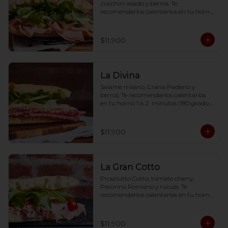
zucchini asado y berros. Te 
recomendarlos calentarlos en tu horno 
1 a 2  minutos (180 grados) para que 
tome la crocancia óptima ;)
$11.900
La Divina
Salame milano, Grana Padano y 
berros. Te recomendarlos calentarlos 
en tu horno 1 a 2  minutos (180 grados) 
para que tome la crocancia óptima ;)
$11.900
La Gran Cotto
Prosciutto Cotto, tomate cherry, 
Pecorino Romano y rúcula. Te 
recomendarlos calentarlos en tu horno 
1 a 2  minutos (180 grados) para que 
tome la crocancia óptima ;)
$11.900