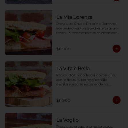
La Mia Lorenza
Prosciutto Crudo; Pecorino Romano, 
aceite de oliva, tomate cherry y rúcula 
fresca. Te recomendarlos calentarlos en 
tu horno 1 a 2  minutos (180 grados) 
para que tome la crocancia óptima ;)
$11.900
La Vita è Bella
Prosciutto Crudo; Pecorino romano, 
aceite de trufa, berros y tomate 
deshidratado. Te recomendarlos 
calentarlos en tu horno 1 a 2  minutos 
(180 grados) para que tome la 
crocancia óptima ;)
$11.900
La Voglio
Prosciutto crudo; promodoro seco, 