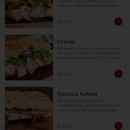
y ricotta;  zucchini asado,  y rúcula 
fresca. Te recomendarlos calentarlos en 
tu horno 1 a 2  minutos (180 grados) 
para que tome la crocancia óptima ;)
$11.900
Firenze
Mortadela al pistacho; Burrata, crema 
de hongos y rúcula. Te recomendarlos 
calentarlos en tu horno 1 a 2  minutos 
(180 grados) para que tome la 
crocancia óptima ;)
$11.900
Focaccia Nutella
300 grs de pura Felicidad. Te 
recomendarlos calentarlos en tu horno 
1 a 2  minutos (180 grados) para que 
tome la crocancia óptima ;)
$10.900