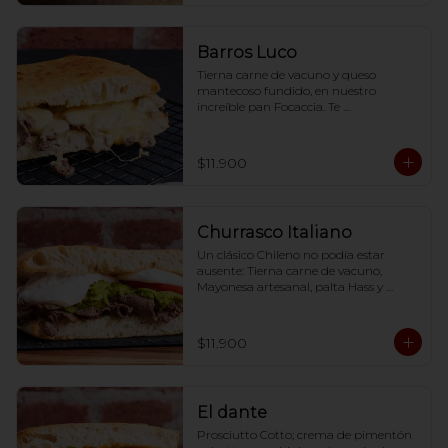
Barros Luco
Tierna carne de vacuno y queso 
mantecoso fundido, en nuestro 
increíble pan Focaccia. Te 
recomendarlos calentarlos en tu horno 
1 a 2  minutos (180 grados) para que 
tome la crocancia óptima ;)
$11.900
Churrasco Italiano
Un clásico Chileno no podía estar 
ausente: Tierna carne de vacuno, 
Mayonesa artesanal, palta Hass y 
Tomate. Te recomendarlos calentarlos 
en tu horno 1 a 2  minutos (180 grados) 
para que tome la crocancia óptima ;)
$11.900
El dante
Prosciutto Cotto; crema de pimentón 