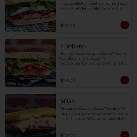
mozzarella fior de latte y rúcula fresca. 
Te recomendarlos calentarlos en tu 
horno 1 a 2  minutos (180 grados) para 
que tome la crocancia óptima ;)
$11.900
L´inferno
Salame Napoli picante; Grana Padano; 
tomate cherry y rúcula. Te 
recomendarlos calentarlos en tu horno 
1 a 2  minutos (180 grados) para que 
tome la crocancia óptima ;)
$11.900
Milan
Prosciutto Cotto y Queso Fundido. Te 
recomendarlos calentarlos en tu horno 
1 a 2  minutos (180 grados) para que 
tome la crocancia óptima ;)
$11.900