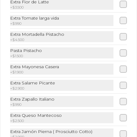
Extra Fior de Latte
+
$3.500
Extra Tomate larga vida
Tartufo
+
$990
Prosciutto crudo; mozzarella fior di 
latte, tomate cherry, albahaca y aceite 
Extra Mortadella Pistacho
de trufa. Te recomendarlos calentarlos 
+
$4.500
en tu horno 1 a 2  minutos (180 grados) 
para que tome la crocancia óptima ;)
Pasta Pistacho
$11.900
+
$1.500
Extra Mayonesa Casera
+
$1.900
Vegetariano
Extra Salame Picante
Berenjenas, zucchinis a la parrilla, 
tomate asado, Burrata, alcachofas en 
+
$2.900
aceite y albahaca. Te recomendarlos 
calentarlos en tu horno 1 a 2  minutos 
Extra Zapallo Italiano
(180 grados) para que tome la 
+
$990
crocancia óptima ;)
$11.900
Extra Queso Mantecoso
+
$2.500
Extra Jamón Pierna ( Prosciutto Cotto)
+
$2.900