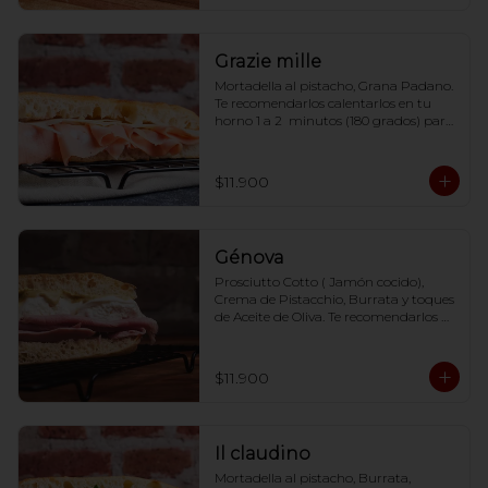
Grazie mille
Mortadella al pistacho, Grana Padano. 
Te recomendarlos calentarlos en tu 
horno 1 a 2  minutos (180 grados) para 
que tome la crocancia óptima ;)
$11.900
Génova
Prosciutto Cotto ( Jamón cocido), 
Crema de Pistacchio, Burrata y toques 
de Aceite de Oliva. Te recomendarlos 
calentarlos en tu horno 1 a 2  minutos 
(180 grados) para que tome la 
crocancia óptima ;)
$11.900
Il claudino
Mortadella al pistacho, Burrata, 