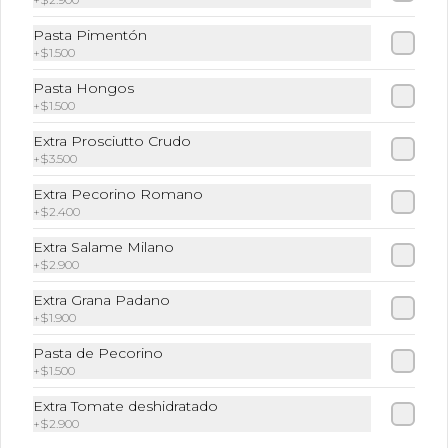
Pasta Pimentón
+
$1.500
Pasta Hongos
+
$1.500
Extra Prosciutto Crudo
+
$3.500
Conócenos
Extra Pecorino Romano
+
$2.400
Zona de despacho
Lunes a Viernes de 10:00 a 22:30 hrs Sábado y Domingo
Extra Salame Milano
de 12:00 a 22:30 hrs
+
$2.900
Términos y condiciones
Extra Grana Padano
+
$1.900
Política de privacidad
Pasta de Pecorino
Redes sociales
+
$1.500
Extra Tomate deshidratado
Instagram
+
$2.900
Facebook