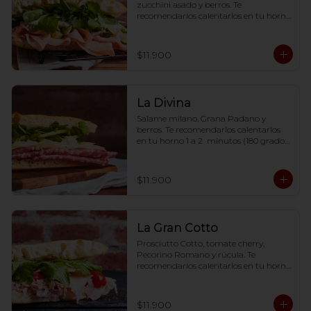
zucchini asado y berros. Te 
recomendarlos calentarlos en tu horno 
1 a 2  minutos (180 grados) para que 
tome la crocancia óptima ;)
$11.900
La Divina
Salame milano, Grana Padano y 
berros. Te recomendarlos calentarlos 
en tu horno 1 a 2  minutos (180 grados) 
para que tome la crocancia óptima ;)
$11.900
La Gran Cotto
Prosciutto Cotto, tomate cherry, 
Pecorino Romano y rúcula. Te 
recomendarlos calentarlos en tu horno 
1 a 2  minutos (180 grados) para que 
tome la crocancia óptima ;)
$11.900