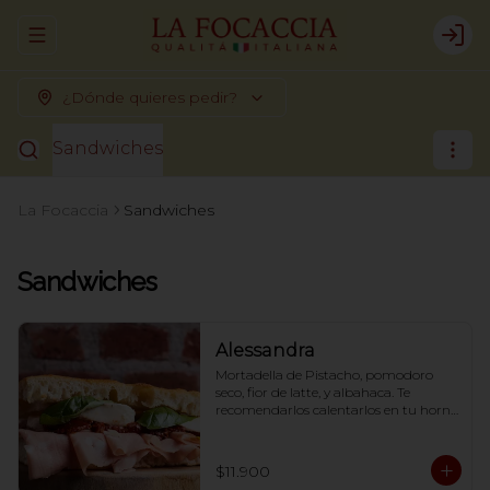
Abrir menu de navegación
Logi
¿Dónde quieres pedir?
Sandwiches
La Focaccia
Sandwiches
Sandwiches
Alessandra
Mortadella de Pistacho, pomodoro 
seco, fior de latte, y albahaca. Te 
recomendarlos calentarlos en tu horno 
1 a 2  minutos (180 grados) para que 
tome la crocancia óptima ;)
$11.900