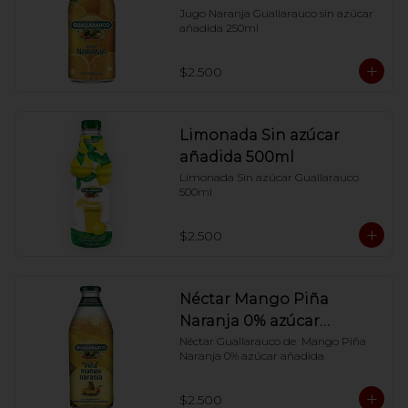
Jugo Naranja Guallarauco sin azúcar 
añadida 250ml
$2.500
Limonada Sin azúcar
añadida 500ml
Limonada Sin azúcar Guallarauco 
500ml
$2.500
Néctar Mango Piña
Naranja 0% azúcar
añadida
Néctar Guallarauco de  Mango Piña 
Naranja 0% azúcar añadida
$2.500