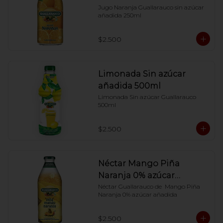
Jugo Naranja Guallarauco sin azúcar 
añadida 250ml
$2.500
Limonada Sin azúcar
añadida 500ml
Limonada Sin azúcar Guallarauco 
500ml
$2.500
Néctar Mango Piña
Naranja 0% azúcar
añadida
Néctar Guallarauco de  Mango Piña 
Naranja 0% azúcar añadida
$2.500