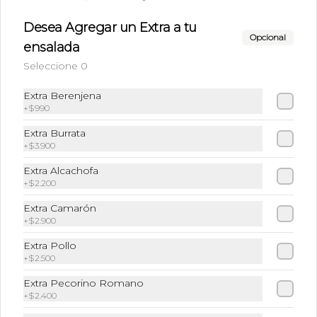
), Prosciutto , Grana Padano,  Tomate 
Cherry y un exquisito dressing  en base 
a Aceite de oliva, aceto balsámico, 
Desea Agregar un Extra a tu
mostaza y miel.-
Opcional
ensalada
$11.900
Seleccione 0
Extra Berenjena
Ensalada Venezia
+
$990
Mix de Hojas Verdes (Lechuga y 
Rúcula), Tomate Deshidratado, 
Extra Burrata
Berenjenas y Zucchini grillado, Grana 
+
$3.900
Padano y un exquisito dressing  en 
base a Aceite de oliva, aceto balsámico, 
Extra Alcachofa
mostaza y miel.-
$11.900
+
$2.200
Extra Camarón
+
$2.900
Ensalada de Pollo
Extra Pollo
Pollo Grillado sobre base de mix verde, 
Alcachofa en oliva, Zucchini y 
+
$2.500
berenjenas grilladas, Grana Padano y 
un exquisito dressing  en base a Aceite 
Extra Pecorino Romano
de oliva, aceto balsámico, mostaza y 
+
$2.400
miel.-
$11.900