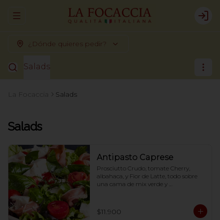
Abrir menu de navegación
Logi
¿Dónde quieres pedir?
Salads
La Focaccia
Salads
Salads
Antipasto Caprese
Prosciutto Crudo, tomate Cherry, 
albahaca, y Fior de Latte, todo sobre 
una cama de mix verde y 
acompañado de dressing  en base a 
Aceite de oliva, aceto balsámico, 
mostaza y miel.-
$11.900