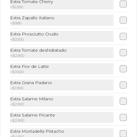
Extra Tomate Cherry
+
$1.500
Extra Zapallo Italiano
+
$990
Extra Prosciutto Crudo
+
$3.500
Extra Tomate deshidratado
+
$2.900
Extra Fior de Latte
+
$3.500
Conócenos
Extra Grana Padano
+
$1.900
Zona de despacho
Lunes a Viernes de 10:00 a 22:30 hrs Sábado y Domingo
Extra Salame Milano
de 12:00 a 22:30 hrs
+
$2.900
Términos y condiciones
Extra Salame Picante
+
$2.900
Política de privacidad
Extra Mortadella Pistacho
Redes sociales
+
$4.500