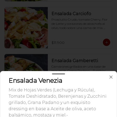
Ensalada Carciofo
Prosciutto Crudo, tomate Cherry, Fior 
de Latte y corazones de alcachofa al 
olivo, todo sobre una cama de mix 
verde y acompañado de dressing  en 
base a Aceite de oliva, aceto balsámico, 
mostaza y miel.-
$11.900
Ensalada Gamberetti
Camarones grillados en una base de 
mix verde, Grana Padano,   Zucchini 
Grillado y un exquisito dressing  en 
Ensalada Venezia
base a Aceite de oliva, aceto balsámico, 
mostaza y miel.-
$11.900
Mix de Hojas Verdes (Lechuga y Rúcula),
Tomate Deshidratado, Berenjenas y Zucchini
grillado, Grana Padano y un exquisito
Ensalada La Romana
dressing en base a Aceite de oliva, aceto
Mix de Hojas verdes( Lechuga y Rúcula 
balsámico, mostaza y miel.-